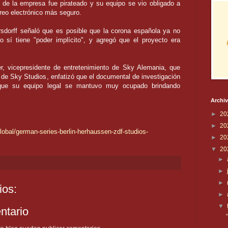
b de la empresa fue pirateado y su equipo se vio obligado a
rreo electrónico más seguro.
rsdorff señaló que es posible que la corona española ya no
ro sí tiene "poder implícito", y agregó que el proyecto era
r, vicepresidente de entretenimiento de Sky Alemania, que
 de Sky Studios, enfatizó que el documental de investigación
 que su equipo legal se mantuvo muy ocupado brindando
Archiv
►
20
►
20
global/german-series-berlin-herhaussen-zdf-studios-
►
20
▼
20
►
►
►
ios:
►
▼
ntario