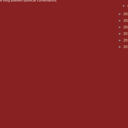
te blog pueden publicar comentarios.
►
►
20
►
20
►
20
►
20
►
20
►
20