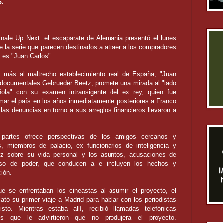
o.
inale Up Next: el escaparate de Alemania presentó el lunes
e la serie que parecen destinados a atraer a los compradores
s es "Juan Carlos".
n más al maltrecho establecimiento real de España, "Juan
e documentales Gebrueder Beetz, promete una mirada al "lado
ola" con su examen intransigente del ex rey, quien fue
rmar el país en los años inmediatamente posteriores a Franco
las denuncias en torno a sus arreglos financieros llevaron a
 partes ofrece perspectivas de los amigos cercanos y
, miembros de palacio, ex funcionarios de inteligencia y
luz sobre su vida personal y los asuntos, acusaciones de
uso de poder, que conducen a e incluyen los hechos y
ción.
ue se enfrentaban los cineastas al asumir el proyecto, el
lató su primer viaje a Madrid para hablar con los periodistas
sto. Mientras estaba allí, recibió llamadas telefónicas
s que le advirtieron que no produjera el proyecto.