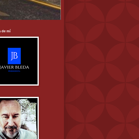
 de mí