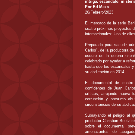
intriga, escándalo, misteri
Por Ed Meza
20/Febrero/2023
El mercado de la serie Berl
cuatro próximos proyectos d
internacionales: Uno de ello
Preparado para sacudir aú
Carlos", de la productora d
oscuro de la corona españ
celebrado por ayudar a refo
hasta que los escándalos y 
su abdicación en 2014.
El documental de cuatro
confidentes de Juan Carlos
críticos, arrojando nueva 
corrupción y presunto ab
circunstancias de su abdica
Subrayando el peligro al q
productor Christian Beetz re
sobre el documental previ
amenazantes de abogado