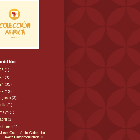
o del blog
26
(1)
25
(3)
24
(35)
23
(13)
agosto
(3)
julio
(1)
mayo
(1)
abril
(3)
febrero
(1)
“Juan Carlos”, de Gebrüder
Beetz Filmproduktion, u...