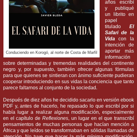
años escribí
y publiqué
un librito en
papel
titulado
El
Safari de la
Vida
con la
intención de
aportar más
Conduciendo en Korogó, al norte de Costa de Marfil
información
sobre determinadas y tremendas realidades del continente
negro y, por supuesto, también ofrecer algunas fórmulas
para que quienes se sintieran con ánimo suficiente pudieran
cooperar introduciendo en sus vidas la conciencia que tanto
parece faltarnos al conjunto de la sociedad.
Después de diez años he decidido sacarlo en versión ebook
PDF y, antes de hacerlo, he repasado lo que escribí por si
había lugar a realizar alguna modificación, especialmente
en el capítulo de
Reflexiones
, un lugar en el que transcribí
pensamientos de muchas personas que hacían mención a
África y que leídos se transformaban en sólidas llamadas de
atención. No tuve que hacer la más mínima modificación,